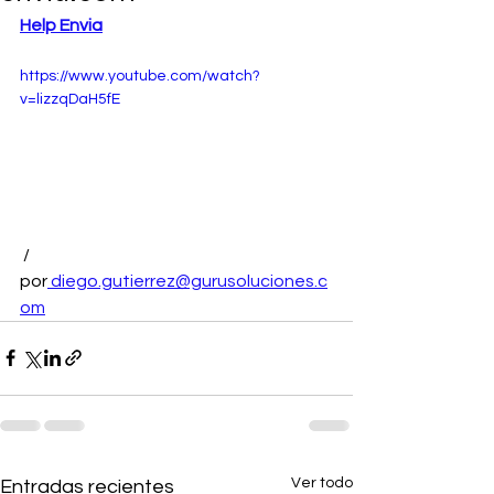
Help Envia
https://www.youtube.com/watch?
v=lizzqDaH5fE
 / 
por
diego.gutierrez@gurusoluciones.c
om
Ver todo
Entradas recientes