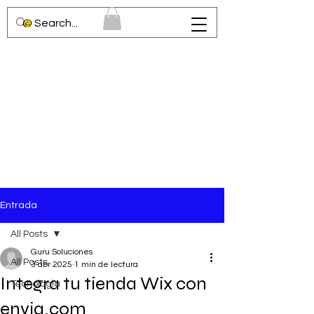
Entrada
All Posts
Guru Soluciones
All Posts
3 abr 2025
1 min de lectura
Integra tu tienda Wix con
Tecnologia
envia.com