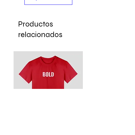
Productos
relacionados
Remera
Modelo MDP 3