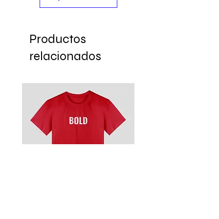
Productos
relacionados
Remera
Modelo MDP 3