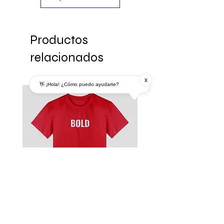
Productos
relacionados
x
👋 ¡Hola! ¿Cómo puedo ayudarte?
Remera
Modelo MDP 3