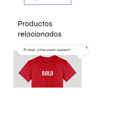
Productos
relacionados
x
👋 ¡Hola! ¿Cómo puedo ayudarte?
Remera
Modelo MDP 3