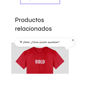
Productos
relacionados
x
👋 ¡Hola! ¿Cómo puedo ayudarte?
Remera
Modelo MDP 3