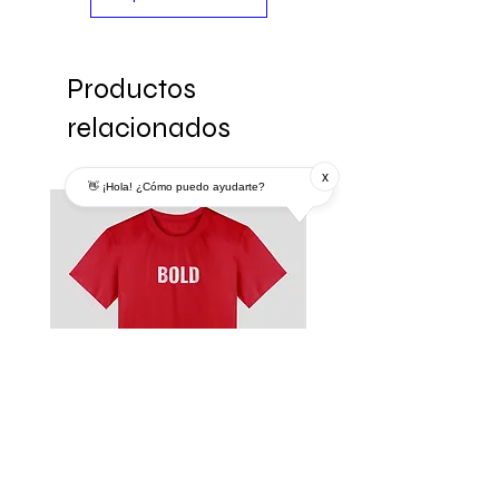
Productos
relacionados
x
👋 ¡Hola! ¿Cómo puedo ayudarte?
Remera
Modelo MDP 3