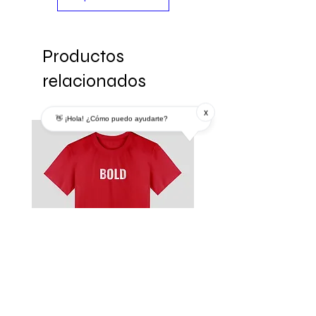
Productos
relacionados
x
👋 ¡Hola! ¿Cómo puedo ayudarte?
Remera
Modelo MDP 3