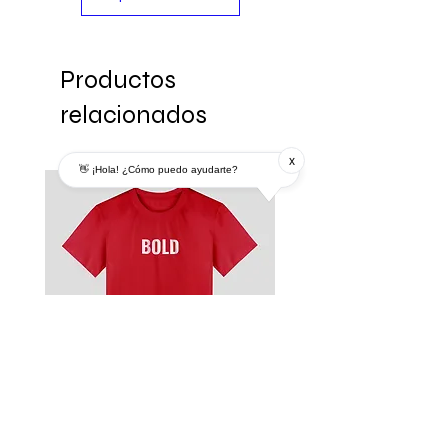
Productos
relacionados
x
👋 ¡Hola! ¿Cómo puedo ayudarte?
Remera
Modelo MDP 3